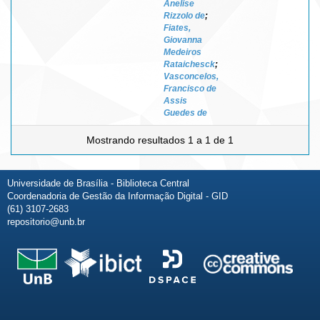
Anelise
Rizzolo de
;
Fiates,
Giovanna
Medeiros
Rataichesck
;
Vasconcelos,
Francisco de
Assis
Guedes de
Mostrando resultados 1 a 1 de 1
Universidade de Brasília - Biblioteca Central
Coordenadoria de Gestão da Informação Digital - GID
(61) 3107-2683
repositorio@unb.br