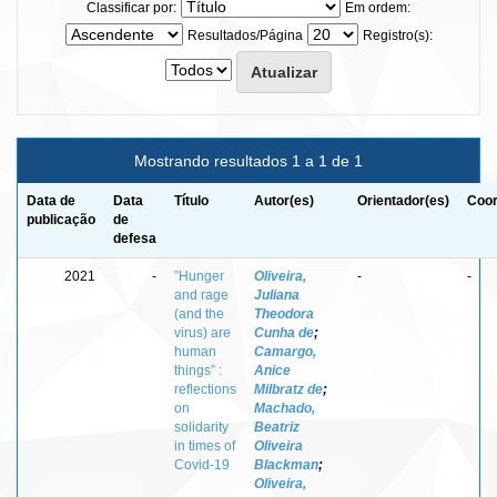
Classificar por:
Em ordem:
Resultados/Página
Registro(s):
Mostrando resultados 1 a 1 de 1
Data de
Data
Título
Autor(es)
Orientador(es)
Coor
publicação
de
defesa
2021
-
”Hunger
Oliveira,
-
-
and rage
Juliana
(and the
Theodora
virus) are
Cunha de
;
human
Camargo,
things” :
Anice
reflections
Milbratz de
;
on
Machado,
solidarity
Beatriz
in times of
Oliveira
Covid-19
Blackman
;
Oliveira,