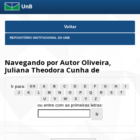
Skip
Voltar
navigation
REPOSITÓRIO INSTITUCIONAL DA UNB
Navegando por Autor Oliveira,
Juliana Theodora Cunha de
Ir para:
0-9
A
B
C
D
E
F
G
H
I
J
K
L
M
N
O
P
Q
R
S
T
U
V
W
X
Y
Z
ou entre com as primeiras letras: