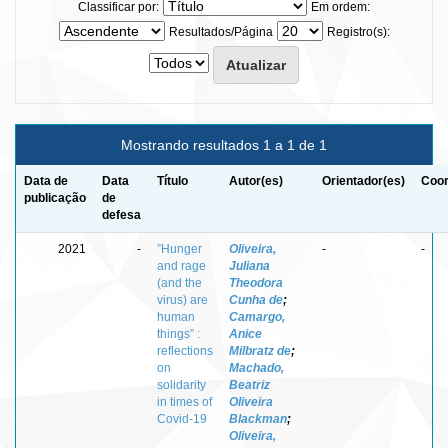
Classificar por:
Em ordem:
Resultados/Página
Registro(s):
Mostrando resultados 1 a 1 de 1
Data de
Data
Título
Autor(es)
Orientador(es)
Coor
publicação
de
defesa
2021
-
”Hunger
Oliveira,
-
-
and rage
Juliana
(and the
Theodora
virus) are
Cunha de
;
human
Camargo,
things” :
Anice
reflections
Milbratz de
;
on
Machado,
solidarity
Beatriz
in times of
Oliveira
Covid-19
Blackman
;
Oliveira,