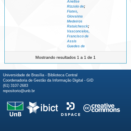
Anelise
Rizzolo de
;
Fiates,
Giovanna
Medeiros
Rataichesck
;
Vasconcelos,
Francisco de
Assis
Guedes de
Mostrando resultados 1 a 1 de 1
Universidade de Brasília - Biblioteca Central
Coordenadoria de Gestão da Informação Digital - GID
(61) 3107-2683
repositorio@unb.br