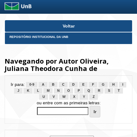
Skip
Voltar
navigation
REPOSITÓRIO INSTITUCIONAL DA UNB
Navegando por Autor Oliveira,
Juliana Theodora Cunha de
Ir para:
0-9
A
B
C
D
E
F
G
H
I
J
K
L
M
N
O
P
Q
R
S
T
U
V
W
X
Y
Z
ou entre com as primeiras letras: