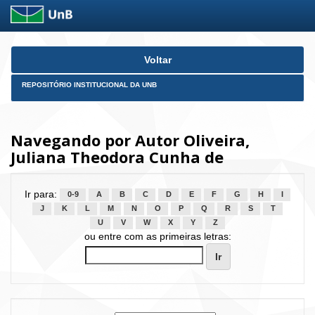
Skip
Voltar
navigation
REPOSITÓRIO INSTITUCIONAL DA UNB
Navegando por Autor Oliveira,
Juliana Theodora Cunha de
Ir para:
0-9
A
B
C
D
E
F
G
H
I
J
K
L
M
N
O
P
Q
R
S
T
U
V
W
X
Y
Z
ou entre com as primeiras letras: