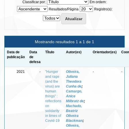
Classificar por:
Em ordem:
Resultados/Página
Registro(s):
Mostrando resultados 1 a 1 de 1
Data de
Data
Título
Autor(es)
Orientador(es)
Coor
publicação
de
defesa
2021
-
”Hunger
Oliveira,
-
-
and rage
Juliana
(and the
Theodora
virus) are
Cunha de
;
human
Camargo,
things” :
Anice
reflections
Milbratz de
;
on
Machado,
solidarity
Beatriz
in times of
Oliveira
Covid-19
Blackman
;
Oliveira,