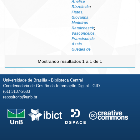
Anelise
Rizzolo de
;
Fiates,
Giovanna
Medeiros
Rataichesck
;
Vasconcelos,
Francisco de
Assis
Guedes de
Mostrando resultados 1 a 1 de 1
Universidade de Brasília - Biblioteca Central
Coordenadoria de Gestão da Informação Digital - GID
(61) 3107-2683
repositorio@unb.br