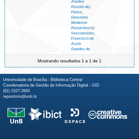
Anelise
Rizzolo de
;
Fiates,
Giovanna
Medeiros
Rataichesck
;
Vasconcelos,
Francisco de
Assis
Guedes de
Mostrando resultados 1 a 1 de 1
Universidade de Brasília - Biblioteca Central
Coordenadoria de Gestão da Informação Digital - GID
(61) 3107-2683
repositorio@unb.br