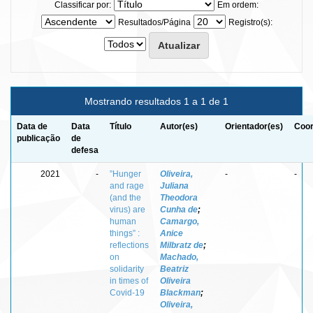
Classificar por:
Em ordem:
Resultados/Página
Registro(s):
Mostrando resultados 1 a 1 de 1
Data de
Data
Título
Autor(es)
Orientador(es)
Coor
publicação
de
defesa
2021
-
”Hunger
Oliveira,
-
-
and rage
Juliana
(and the
Theodora
virus) are
Cunha de
;
human
Camargo,
things” :
Anice
reflections
Milbratz de
;
on
Machado,
solidarity
Beatriz
in times of
Oliveira
Covid-19
Blackman
;
Oliveira,