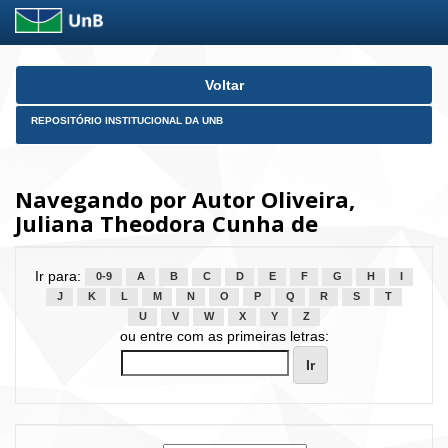
Skip
Voltar
navigation
REPOSITÓRIO INSTITUCIONAL DA UNB
Navegando por Autor Oliveira,
Juliana Theodora Cunha de
Ir para:
0-9
A
B
C
D
E
F
G
H
I
J
K
L
M
N
O
P
Q
R
S
T
U
V
W
X
Y
Z
ou entre com as primeiras letras: