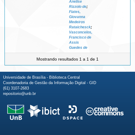
Anelise
Rizzolo de
;
Fiates,
Giovanna
Medeiros
Rataichesck
;
Vasconcelos,
Francisco de
Assis
Guedes de
Mostrando resultados 1 a 1 de 1
Universidade de Brasília - Biblioteca Central
Coordenadoria de Gestão da Informação Digital - GID
(61) 3107-2683
repositorio@unb.br