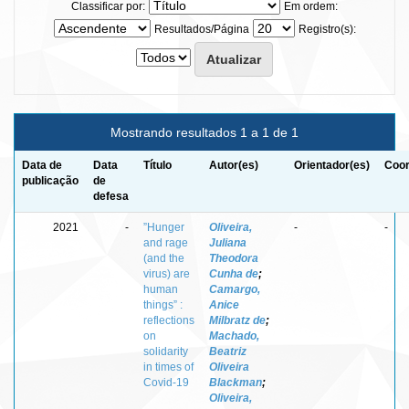
Classificar por:
Em ordem:
Resultados/Página
Registro(s):
Mostrando resultados 1 a 1 de 1
Data de
Data
Título
Autor(es)
Orientador(es)
Coor
publicação
de
defesa
2021
-
”Hunger
Oliveira,
-
-
and rage
Juliana
(and the
Theodora
virus) are
Cunha de
;
human
Camargo,
things” :
Anice
reflections
Milbratz de
;
on
Machado,
solidarity
Beatriz
in times of
Oliveira
Covid-19
Blackman
;
Oliveira,