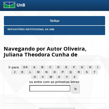
Skip
Voltar
navigation
REPOSITÓRIO INSTITUCIONAL DA UNB
Navegando por Autor Oliveira,
Juliana Theodora Cunha de
Ir para:
0-9
A
B
C
D
E
F
G
H
I
J
K
L
M
N
O
P
Q
R
S
T
U
V
W
X
Y
Z
ou entre com as primeiras letras: