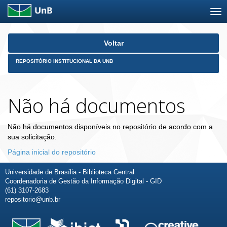
Skip
Voltar
navigation
REPOSITÓRIO INSTITUCIONAL DA UNB
Não há documentos
Não há documentos disponíveis no repositório de acordo com a
sua solicitação.
Página inicial do repositório
Universidade de Brasília - Biblioteca Central
Coordenadoria de Gestão da Informação Digital - GID
(61) 3107-2683
repositorio@unb.br