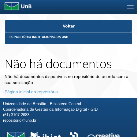
Skip
Voltar
navigation
REPOSITÓRIO INSTITUCIONAL DA UNB
Não há documentos
Não há documentos disponíveis no repositório de acordo com a
sua solicitação.
Página inicial do repositório
Universidade de Brasília - Biblioteca Central
Coordenadoria de Gestão da Informação Digital - GID
(61) 3107-2683
repositorio@unb.br