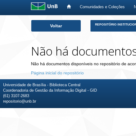
Comunidades e Coleções
Skip
REPOSITÓRIO INSTITUCIO
Voltar
navigation
Não há documento
Não há documentos disponíveis no repositório de acor
Página inicial do repositório
Universidade de Brasília - Biblioteca Central
Coordenadoria de Gestão da Informação Digital - GID
(61) 3107-2683
repositorio@unb.br