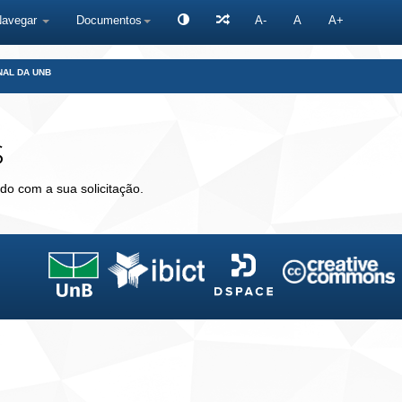
Navegar
Documentos
A-
A
A+
NAL DA UNB
s
do com a sua solicitação.