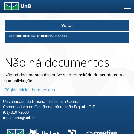
Skip
Voltar
navigation
REPOSITÓRIO INSTITUCIONAL DA UNB
Não há documentos
Não há documentos disponíveis no repositório de acordo com a
sua solicitação.
Página inicial do repositório
Universidade de Brasília - Biblioteca Central
Coordenadoria de Gestão da Informação Digital - GID
(61) 3107-2683
repositorio@unb.br