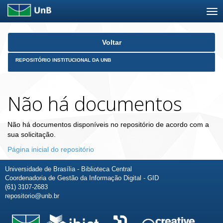
Skip
Voltar
navigation
REPOSITÓRIO INSTITUCIONAL DA UNB
Não há documentos
Não há documentos disponíveis no repositório de acordo com a
sua solicitação.
Página inicial do repositório
Universidade de Brasília - Biblioteca Central
Coordenadoria de Gestão da Informação Digital - GID
(61) 3107-2683
repositorio@unb.br