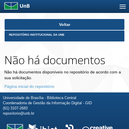
Skip
Voltar
navigation
REPOSITÓRIO INSTITUCIONAL DA UNB
Não há documentos
Não há documentos disponíveis no repositório de acordo com a
sua solicitação.
Página inicial do repositório
Universidade de Brasília - Biblioteca Central
Coordenadoria de Gestão da Informação Digital - GID
(61) 3107-2683
repositorio@unb.br