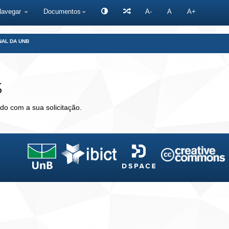
Navegar
Documentos
A-
A
A+
NAL DA UNB
s
do com a sua solicitação.