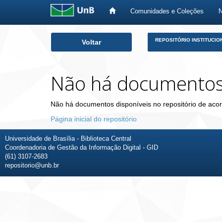
Comunidades e Coleções
Skip
REPOSITÓRIO INSTITUCIO
Voltar
navigation
Não há documento
Não há documentos disponíveis no repositório de acor
Página inicial do repositório
Universidade de Brasília - Biblioteca Central
Coordenadoria de Gestão da Informação Digital - GID
(61) 3107-2683
repositorio@unb.br