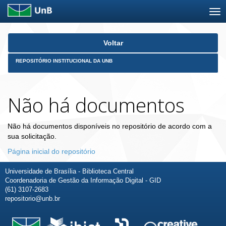
Skip
Voltar
navigation
REPOSITÓRIO INSTITUCIONAL DA UNB
Não há documentos
Não há documentos disponíveis no repositório de acordo com a
sua solicitação.
Página inicial do repositório
Universidade de Brasília - Biblioteca Central
Coordenadoria de Gestão da Informação Digital - GID
(61) 3107-2683
repositorio@unb.br