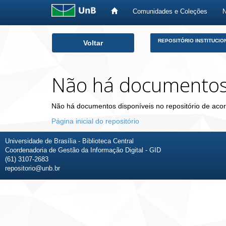
Comunidades e Coleções
Skip
REPOSITÓRIO INSTITUCIO
Voltar
navigation
Não há documento
Não há documentos disponíveis no repositório de acor
Página inicial do repositório
Universidade de Brasília - Biblioteca Central
Coordenadoria de Gestão da Informação Digital - GID
(61) 3107-2683
repositorio@unb.br