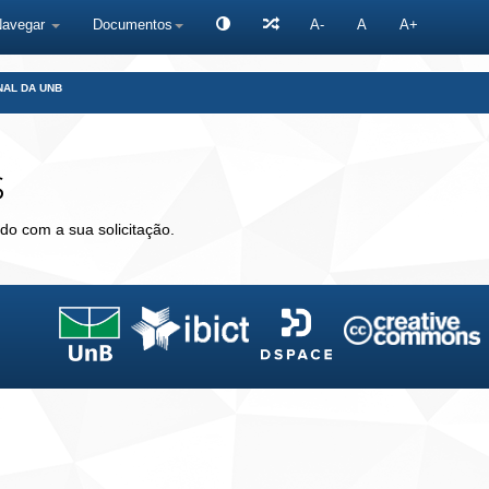
Navegar
Documentos
A-
A
A+
NAL DA UNB
s
do com a sua solicitação.