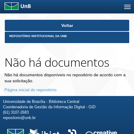
Skip
Voltar
navigation
REPOSITÓRIO INSTITUCIONAL DA UNB
Não há documentos
Não há documentos disponíveis no repositório de acordo com a
sua solicitação.
Página inicial do repositório
Universidade de Brasília - Biblioteca Central
Coordenadoria de Gestão da Informação Digital - GID
(61) 3107-2683
repositorio@unb.br