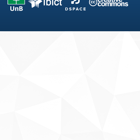
Fale conosco
Sobre