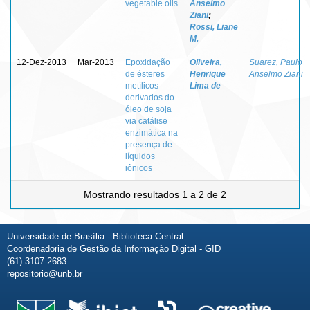
vegetable oils
Anselmo
Ziani
;
Rossi, Liane
M.
12-Dez-2013
Mar-2013
Epoxidação
Oliveira,
Suarez, Paulo
de ésteres
Henrique
Anselmo Ziani
metílicos
Lima de
derivados do
óleo de soja
via catálise
enzimática na
presença de
líquidos
iônicos
Mostrando resultados 1 a 2 de 2
Universidade de Brasília - Biblioteca Central
Coordenadoria de Gestão da Informação Digital - GID
(61) 3107-2683
repositorio@unb.br