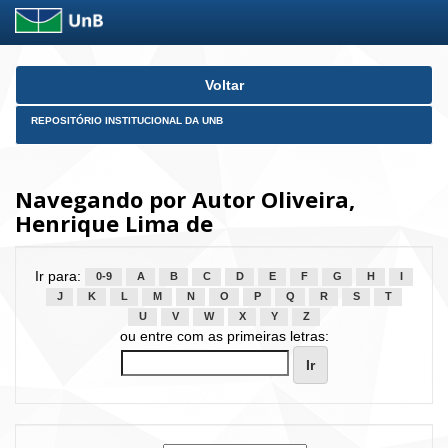
Skip
Voltar
navigation
REPOSITÓRIO INSTITUCIONAL DA UNB
Navegando por Autor Oliveira,
Henrique Lima de
Ir para:
0-9
A
B
C
D
E
F
G
H
I
J
K
L
M
N
O
P
Q
R
S
T
U
V
W
X
Y
Z
ou entre com as primeiras letras: