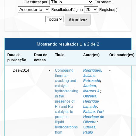
Classificar por:
Em ordem:
Resultados/Página
Registro(s):
Mostrando resultados 1 a 2 de 2
Data de
Data de
Título
Autor(es)
Orientador(es)
publicação
defesa
Dez-2014
-
Comparing
Rodrigues,
-
thermal-
Juliana
cracking and
Petrocchi
;
catalytic
Jacinto,
hydrocracking
Marcos J.
;
in the
Oliveira,
presence of
Henrique
Rh and Ru
Lima de
;
catalysts to
Falcão, Yuri
produce
Henrique de
liquid
Oliveira
;
hydrocarbons
Suarez,
from
Paulo