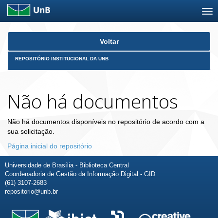
Skip
Voltar
navigation
REPOSITÓRIO INSTITUCIONAL DA UNB
Não há documentos
Não há documentos disponíveis no repositório de acordo com a
sua solicitação.
Página inicial do repositório
Universidade de Brasília - Biblioteca Central
Coordenadoria de Gestão da Informação Digital - GID
(61) 3107-2683
repositorio@unb.br