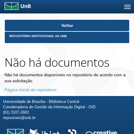
Skip
Voltar
navigation
REPOSITÓRIO INSTITUCIONAL DA UNB
Não há documentos
Não há documentos disponíveis no repositório de acordo com a
sua solicitação.
Página inicial do repositório
Universidade de Brasília - Biblioteca Central
Coordenadoria de Gestão da Informação Digital - GID
(61) 3107-2683
repositorio@unb.br