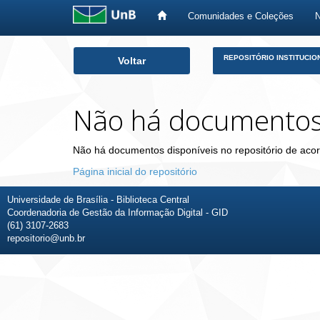
Comunidades e Coleções
Skip
REPOSITÓRIO INSTITUCIO
Voltar
navigation
Não há documento
Não há documentos disponíveis no repositório de acor
Página inicial do repositório
Universidade de Brasília - Biblioteca Central
Coordenadoria de Gestão da Informação Digital - GID
(61) 3107-2683
repositorio@unb.br