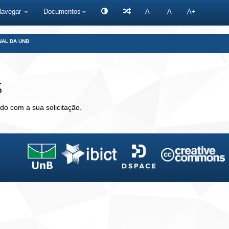
Navegar
Documentos
A-
A
A+
NAL DA UNB
s
do com a sua solicitação.