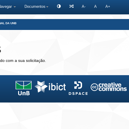
Navegar
Documentos
A-
A
A+
NAL DA UNB
s
do com a sua solicitação.