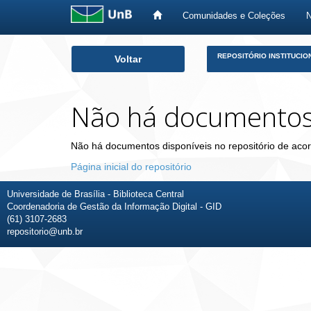
Comunidades e Coleções
Skip
REPOSITÓRIO INSTITUCIO
Voltar
navigation
Não há documento
Não há documentos disponíveis no repositório de acor
Página inicial do repositório
Universidade de Brasília - Biblioteca Central
Coordenadoria de Gestão da Informação Digital - GID
(61) 3107-2683
repositorio@unb.br