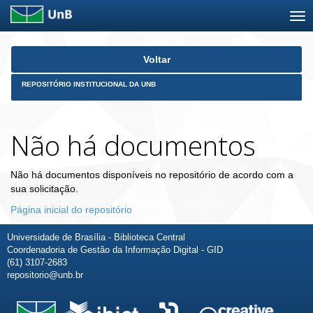
Skip
Voltar
navigation
REPOSITÓRIO INSTITUCIONAL DA UNB
Não há documentos
Não há documentos disponíveis no repositório de acordo com a
sua solicitação.
Página inicial do repositório
Universidade de Brasília - Biblioteca Central
Coordenadoria de Gestão da Informação Digital - GID
(61) 3107-2683
repositorio@unb.br