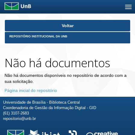
Skip
Voltar
navigation
REPOSITÓRIO INSTITUCIONAL DA UNB
Não há documentos
Não há documentos disponíveis no repositório de acordo com a
sua solicitação.
Página inicial do repositório
Universidade de Brasília - Biblioteca Central
Coordenadoria de Gestão da Informação Digital - GID
(61) 3107-2683
repositorio@unb.br