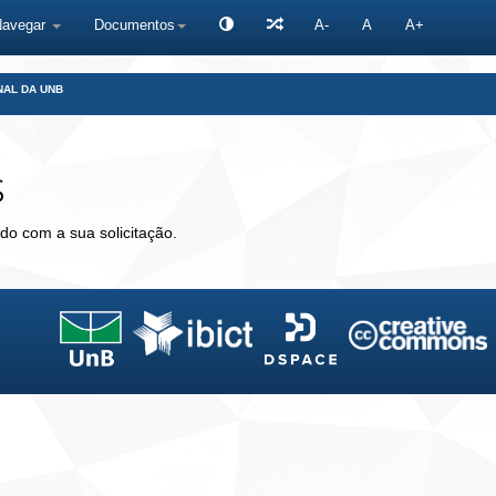
Navegar
Documentos
A-
A
A+
NAL DA UNB
s
do com a sua solicitação.