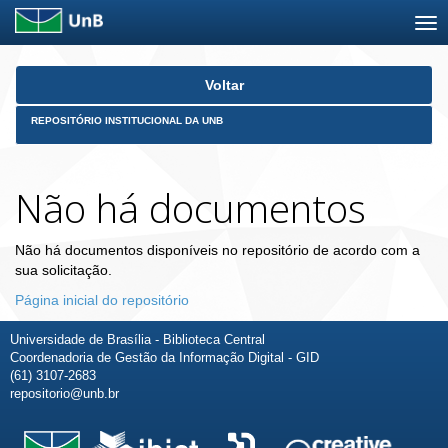
Skip
Voltar
navigation
REPOSITÓRIO INSTITUCIONAL DA UNB
Não há documentos
Não há documentos disponíveis no repositório de acordo com a
sua solicitação.
Página inicial do repositório
Universidade de Brasília - Biblioteca Central
Coordenadoria de Gestão da Informação Digital - GID
(61) 3107-2683
repositorio@unb.br