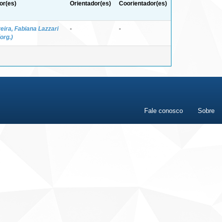
or(es)
Orientador(es)
Coorientador(es)
veira, Fabiana Lazzari
-
-
org.)
Fale conosco
Sobre