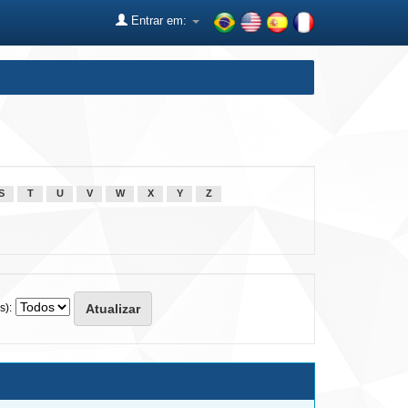
Entrar em:
S
T
U
V
W
X
Y
Z
s):