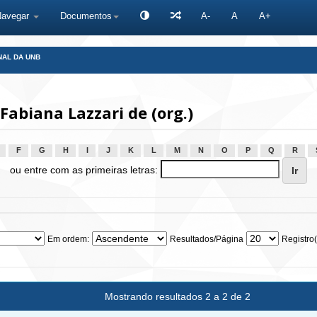
Navegar
Documentos
A-
A
A+
NAL DA UNB
Fabiana Lazzari de (org.)
F
G
H
I
J
K
L
M
N
O
P
Q
R
ou entre com as primeiras letras:
Em ordem:
Resultados/Página
Registro(
Mostrando resultados 2 a 2 de 2