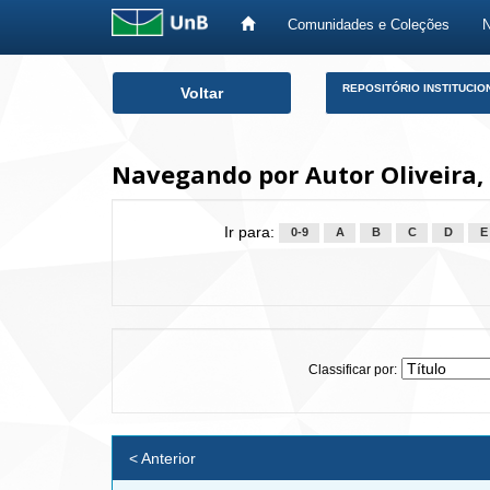
Comunidades e Coleções
Skip
REPOSITÓRIO INSTITUCIO
Voltar
navigation
Navegando por Autor Oliveira, 
Ir para:
0-9
A
B
C
D
E
Classificar por:
< Anterior