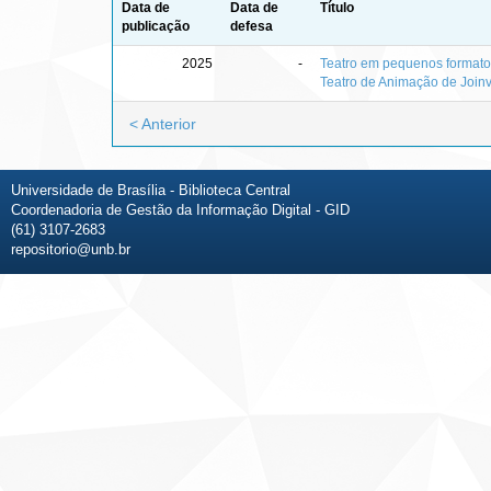
Data de
Data de
Título
publicação
defesa
2025
-
Teatro em pequenos formatos
Teatro de Animação de Joinv
< Anterior
Universidade de Brasília - Biblioteca Central
Coordenadoria de Gestão da Informação Digital - GID
(61) 3107-2683
repositorio@unb.br