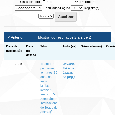
Classificar por:
Em ordem:
Resultados/Página
Registro(s):
< Anterior
Mostrando resultados 2 a 2 de 2
Data de
Data
Título
Autor(es)
Orientador(es)
Coori
publicação
de
defesa
2025
-
Teatro em
Oliveira,
-
-
pequenos
Fabiana
formatos: 35
Lazzari
anos do
de (org.)
teatro
lambe-
lambe :
anais do 5°
Seminário
Internacional
de Teatro de
Animação