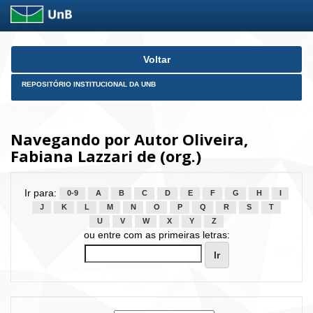
Skip
Voltar
navigation
REPOSITÓRIO INSTITUCIONAL DA UNB
Navegando por Autor Oliveira,
Fabiana Lazzari de (org.)
Ir para:
0-9
A
B
C
D
E
F
G
H
I
J
K
L
M
N
O
P
Q
R
S
T
U
V
W
X
Y
Z
ou entre com as primeiras letras: