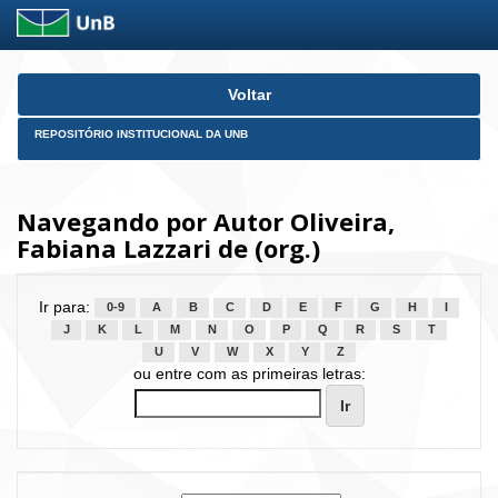
Skip
Voltar
navigation
REPOSITÓRIO INSTITUCIONAL DA UNB
Navegando por Autor Oliveira,
Fabiana Lazzari de (org.)
Ir para:
0-9
A
B
C
D
E
F
G
H
I
J
K
L
M
N
O
P
Q
R
S
T
U
V
W
X
Y
Z
ou entre com as primeiras letras: