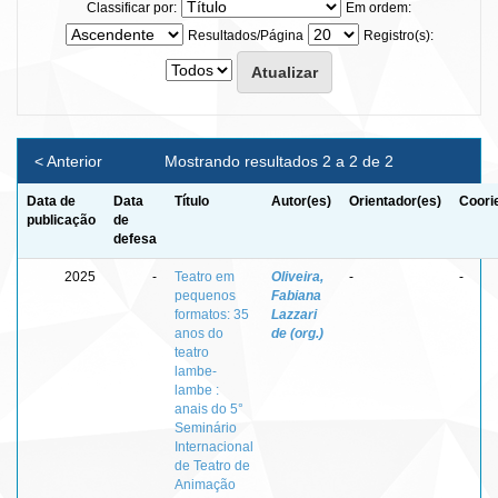
Classificar por:
Em ordem:
Resultados/Página
Registro(s):
< Anterior
Mostrando resultados 2 a 2 de 2
Data de
Data
Título
Autor(es)
Orientador(es)
Coori
publicação
de
defesa
2025
-
Teatro em
Oliveira,
-
-
pequenos
Fabiana
formatos: 35
Lazzari
anos do
de (org.)
teatro
lambe-
lambe :
anais do 5°
Seminário
Internacional
de Teatro de
Animação