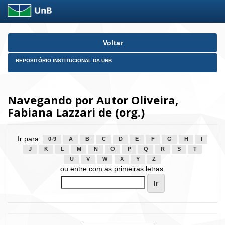
Skip
Voltar
navigation
REPOSITÓRIO INSTITUCIONAL DA UNB
Navegando por Autor Oliveira,
Fabiana Lazzari de (org.)
Ir para:
0-9
A
B
C
D
E
F
G
H
I
J
K
L
M
N
O
P
Q
R
S
T
U
V
W
X
Y
Z
ou entre com as primeiras letras: