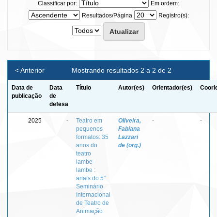
Classificar por:
Em ordem:
Resultados/Página
Registro(s):
< Anterior
Mostrando resultados 2 a 2 de 2
Data de
Data
Título
Autor(es)
Orientador(es)
Coori
publicação
de
defesa
2025
-
Teatro em
Oliveira,
-
-
pequenos
Fabiana
formatos: 35
Lazzari
anos do
de (org.)
teatro
lambe-
lambe :
anais do 5°
Seminário
Internacional
de Teatro de
Animação