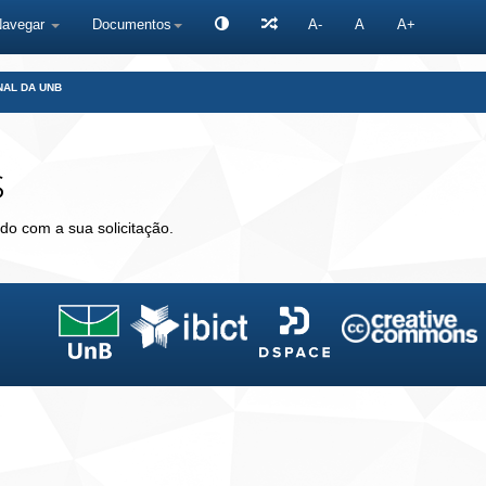
Navegar
Documentos
A-
A
A+
NAL DA UNB
s
do com a sua solicitação.