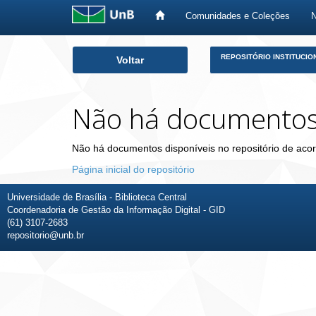
Comunidades e Coleções
Skip
REPOSITÓRIO INSTITUCIO
Voltar
navigation
Não há documento
Não há documentos disponíveis no repositório de acor
Página inicial do repositório
Universidade de Brasília - Biblioteca Central
Coordenadoria de Gestão da Informação Digital - GID
(61) 3107-2683
repositorio@unb.br