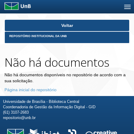
Skip
Voltar
navigation
REPOSITÓRIO INSTITUCIONAL DA UNB
Não há documentos
Não há documentos disponíveis no repositório de acordo com a
sua solicitação.
Página inicial do repositório
Universidade de Brasília - Biblioteca Central
Coordenadoria de Gestão da Informação Digital - GID
(61) 3107-2683
repositorio@unb.br