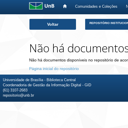
Comunidades e Coleções
Skip
REPOSITÓRIO INSTITUCIO
Voltar
navigation
Não há documento
Não há documentos disponíveis no repositório de acor
Página inicial do repositório
Universidade de Brasília - Biblioteca Central
Coordenadoria de Gestão da Informação Digital - GID
(61) 3107-2683
repositorio@unb.br