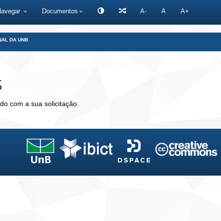
Navegar
Documentos
A-
A
A+
NAL DA UNB
s
do com a sua solicitação.