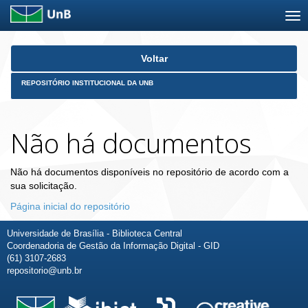
Skip
Voltar
navigation
REPOSITÓRIO INSTITUCIONAL DA UNB
Não há documentos
Não há documentos disponíveis no repositório de acordo com a
sua solicitação.
Página inicial do repositório
Universidade de Brasília - Biblioteca Central
Coordenadoria de Gestão da Informação Digital - GID
(61) 3107-2683
repositorio@unb.br