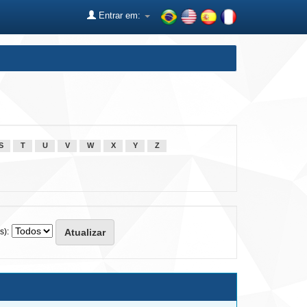
Entrar em:
S
T
U
V
W
X
Y
Z
s):