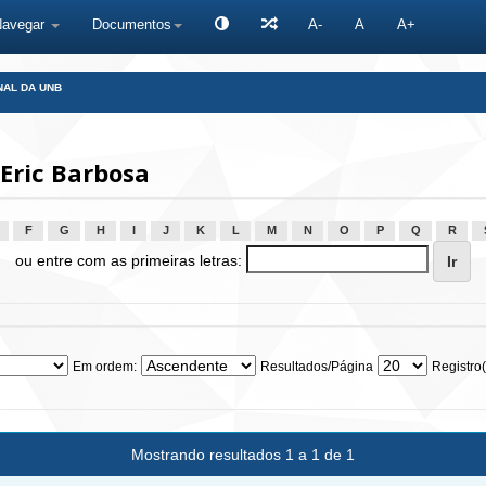
Navegar
Documentos
A-
A
A+
NAL DA UNB
Eric Barbosa
F
G
H
I
J
K
L
M
N
O
P
Q
R
ou entre com as primeiras letras:
Em ordem:
Resultados/Página
Registro(
Mostrando resultados 1 a 1 de 1