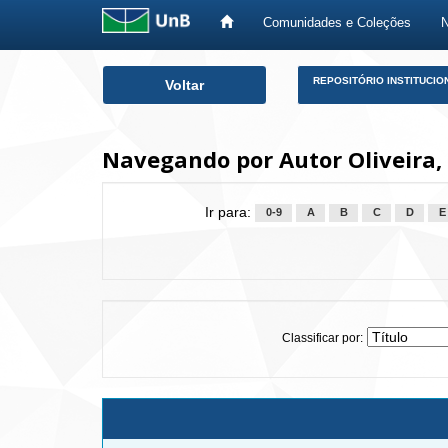
Comunidades e Coleções
Skip
REPOSITÓRIO INSTITUCIO
Voltar
navigation
Navegando por Autor Oliveira, 
Ir para:
0-9
A
B
C
D
E
Classificar por: