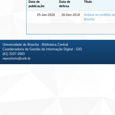
Data de
Data de
Título
publicação
defesa
25-Jun-2020
16-Dez-2019
Análise do portfólio d
Brasília
Universidade de Brasília - Biblioteca Central
Coordenadoria de Gestão da Informação Digital - GID
(61) 3107-2683
repositorio@unb.br