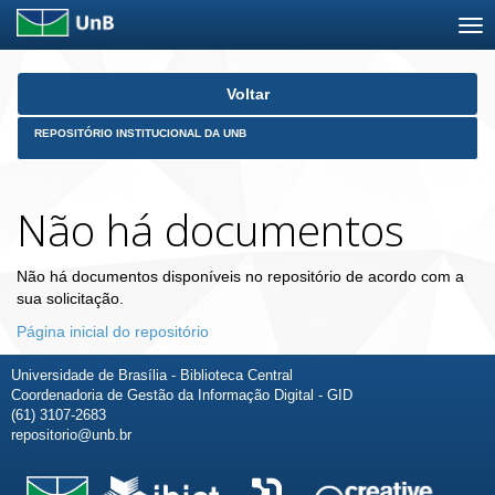
Skip
Voltar
navigation
REPOSITÓRIO INSTITUCIONAL DA UNB
Não há documentos
Não há documentos disponíveis no repositório de acordo com a
sua solicitação.
Página inicial do repositório
Universidade de Brasília - Biblioteca Central
Coordenadoria de Gestão da Informação Digital - GID
(61) 3107-2683
repositorio@unb.br