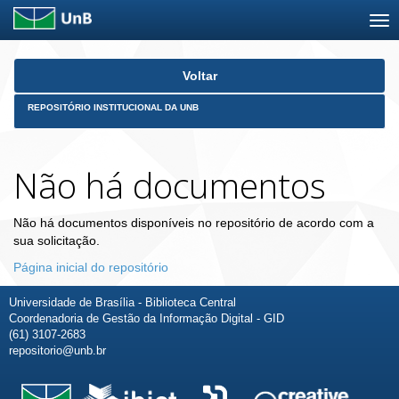
Skip
Voltar
navigation
REPOSITÓRIO INSTITUCIONAL DA UNB
Não há documentos
Não há documentos disponíveis no repositório de acordo com a
sua solicitação.
Página inicial do repositório
Universidade de Brasília - Biblioteca Central
Coordenadoria de Gestão da Informação Digital - GID
(61) 3107-2683
repositorio@unb.br