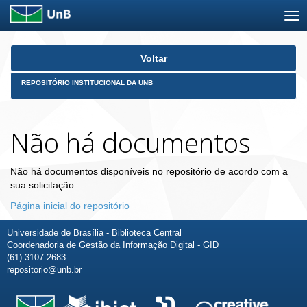
Skip
Voltar
navigation
REPOSITÓRIO INSTITUCIONAL DA UNB
Não há documentos
Não há documentos disponíveis no repositório de acordo com a
sua solicitação.
Página inicial do repositório
Universidade de Brasília - Biblioteca Central
Coordenadoria de Gestão da Informação Digital - GID
(61) 3107-2683
repositorio@unb.br