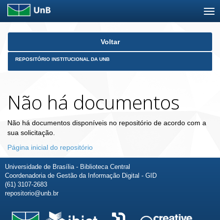
Skip
Voltar
navigation
REPOSITÓRIO INSTITUCIONAL DA UNB
Não há documentos
Não há documentos disponíveis no repositório de acordo com a
sua solicitação.
Página inicial do repositório
Universidade de Brasília - Biblioteca Central
Coordenadoria de Gestão da Informação Digital - GID
(61) 3107-2683
repositorio@unb.br