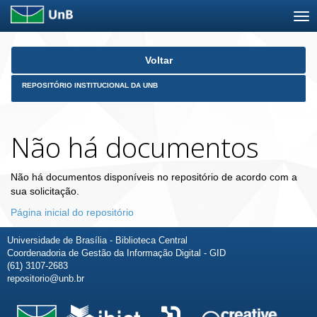
Skip
Voltar
navigation
REPOSITÓRIO INSTITUCIONAL DA UNB
Não há documentos
Não há documentos disponíveis no repositório de acordo com a
sua solicitação.
Página inicial do repositório
Universidade de Brasília - Biblioteca Central
Coordenadoria de Gestão da Informação Digital - GID
(61) 3107-2683
repositorio@unb.br