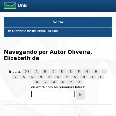
Skip
Voltar
navigation
REPOSITÓRIO INSTITUCIONAL DA UNB
Navegando por Autor Oliveira,
Elizabeth de
Ir para:
0-9
A
B
C
D
E
F
G
H
I
J
K
L
M
N
O
P
Q
R
S
T
U
V
W
X
Y
Z
ou entre com as primeiras letras: