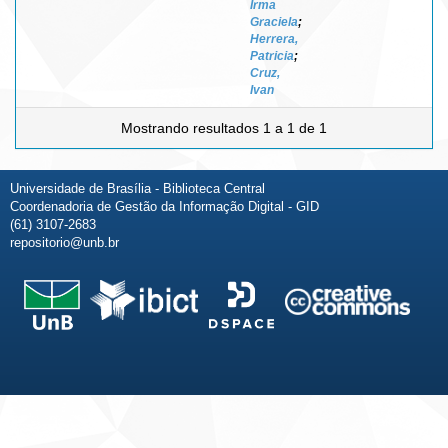
Irma
Graciela
;
Herrera,
Patricia
;
Cruz,
Ivan
Mostrando resultados 1 a 1 de 1
Universidade de Brasília - Biblioteca Central
Coordenadoria de Gestão da Informação Digital - GID
(61) 3107-2683
repositorio@unb.br
Fale conosco