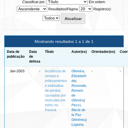
Classificar por:
Em ordem:
Resultados/Página
Registro(s):
Mostrando resultados 1 a 1 de 1
Data de
Data
Título
Autor(es)
Orientador(es)
Coor
publicação
de
defesa
Jan-2003
-
Incidência de
Oliveira,
-
-
viroses e
Elizabeth
enfezamentos
de
;
e estimativa
Resende,
de perdas
Renato
causadas por
de
molicutes em
Oliveira
;
milho no
Pecci,
Paraná
María de
la Paz
Giménez
;
Laguna,