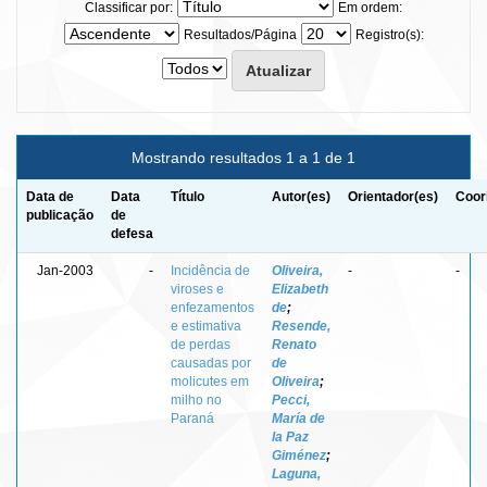
Classificar por:
Em ordem:
Resultados/Página
Registro(s):
Mostrando resultados 1 a 1 de 1
Data de
Data
Título
Autor(es)
Orientador(es)
Coor
publicação
de
defesa
Jan-2003
-
Incidência de
Oliveira,
-
-
viroses e
Elizabeth
enfezamentos
de
;
e estimativa
Resende,
de perdas
Renato
causadas por
de
molicutes em
Oliveira
;
milho no
Pecci,
Paraná
María de
la Paz
Giménez
;
Laguna,