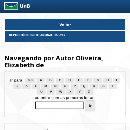
Skip
Voltar
navigation
REPOSITÓRIO INSTITUCIONAL DA UNB
Navegando por Autor Oliveira,
Elizabeth de
Ir para:
0-9
A
B
C
D
E
F
G
H
I
J
K
L
M
N
O
P
Q
R
S
T
U
V
W
X
Y
Z
ou entre com as primeiras letras: