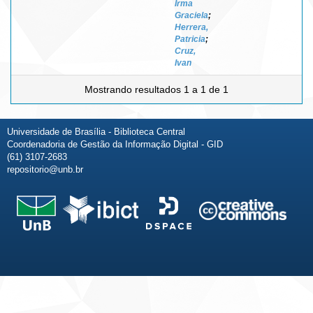
Irma
Graciela
;
Herrera,
Patricia
;
Cruz,
Ivan
Mostrando resultados 1 a 1 de 1
Universidade de Brasília - Biblioteca Central
Coordenadoria de Gestão da Informação Digital - GID
(61) 3107-2683
repositorio@unb.br
Fale conosco