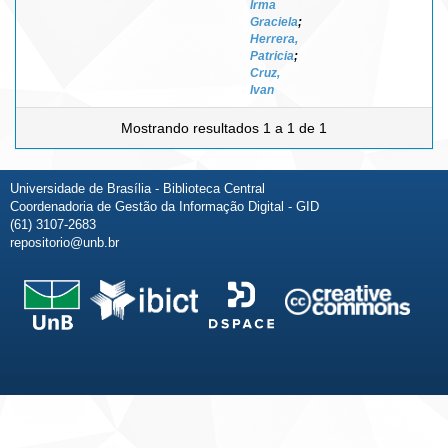
Irma
Graciela
;
Herrera,
Patricia
;
Cruz,
Ivan
Mostrando resultados 1 a 1 de 1
Universidade de Brasília - Biblioteca Central
Coordenadoria de Gestão da Informação Digital - GID
(61) 3107-2683
repositorio@unb.br
Fale conosco