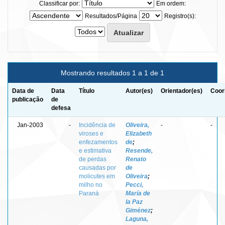
Classificar por:
Em ordem:
Resultados/Página
Registro(s):
Mostrando resultados 1 a 1 de 1
Data de
Data
Título
Autor(es)
Orientador(es)
Coor
publicação
de
defesa
Jan-2003
-
Incidência de
Oliveira,
-
-
viroses e
Elizabeth
enfezamentos
de
;
e estimativa
Resende,
de perdas
Renato
causadas por
de
molicutes em
Oliveira
;
milho no
Pecci,
Paraná
María de
la Paz
Giménez
;
Laguna,