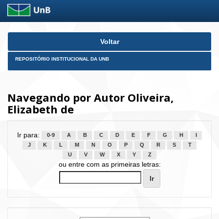
Skip
Voltar
navigation
REPOSITÓRIO INSTITUCIONAL DA UNB
Navegando por Autor Oliveira,
Elizabeth de
Ir para:
0-9
A
B
C
D
E
F
G
H
I
J
K
L
M
N
O
P
Q
R
S
T
U
V
W
X
Y
Z
ou entre com as primeiras letras: