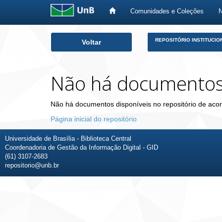
Comunidades e Coleções
Skip
REPOSITÓRIO INSTITUCIO
Voltar
navigation
Não há documento
Não há documentos disponíveis no repositório de acor
Página inicial do repositório
Universidade de Brasília - Biblioteca Central
Coordenadoria de Gestão da Informação Digital - GID
(61) 3107-2683
repositorio@unb.br