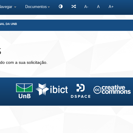
Navegar
Documentos
A-
A
A+
NAL DA UNB
s
do com a sua solicitação.