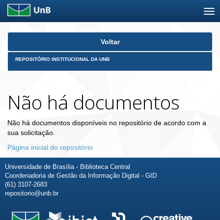
Skip
Voltar
navigation
REPOSITÓRIO INSTITUCIONAL DA UNB
Não há documentos
Não há documentos disponíveis no repositório de acordo com a
sua solicitação.
Página inicial do repositório
Universidade de Brasília - Biblioteca Central
Coordenadoria de Gestão da Informação Digital - GID
(61) 3107-2683
repositorio@unb.br