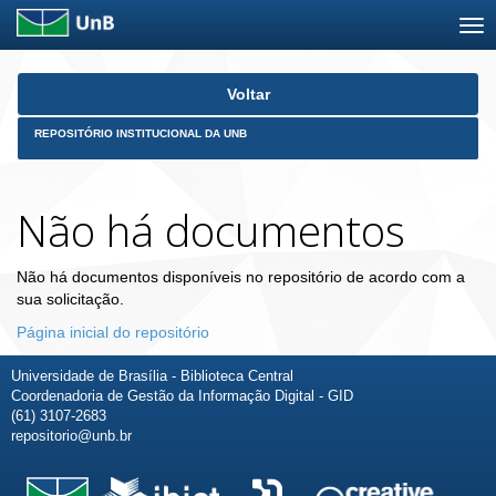
Skip
Voltar
navigation
REPOSITÓRIO INSTITUCIONAL DA UNB
Não há documentos
Não há documentos disponíveis no repositório de acordo com a
sua solicitação.
Página inicial do repositório
Universidade de Brasília - Biblioteca Central
Coordenadoria de Gestão da Informação Digital - GID
(61) 3107-2683
repositorio@unb.br