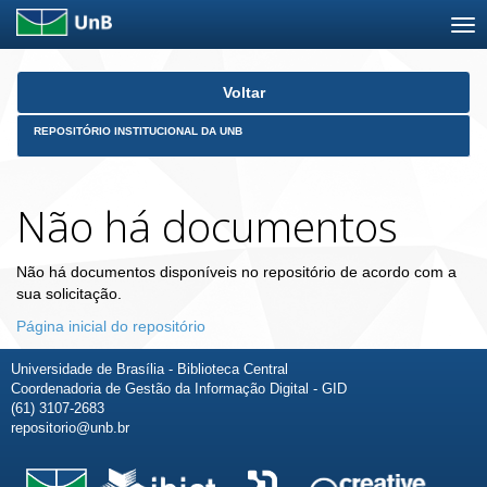
Skip
Voltar
navigation
REPOSITÓRIO INSTITUCIONAL DA UNB
Não há documentos
Não há documentos disponíveis no repositório de acordo com a
sua solicitação.
Página inicial do repositório
Universidade de Brasília - Biblioteca Central
Coordenadoria de Gestão da Informação Digital - GID
(61) 3107-2683
repositorio@unb.br