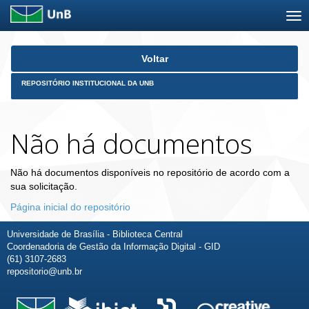
Skip
Voltar
navigation
REPOSITÓRIO INSTITUCIONAL DA UNB
Não há documentos
Não há documentos disponíveis no repositório de acordo com a
sua solicitação.
Página inicial do repositório
Universidade de Brasília - Biblioteca Central
Coordenadoria de Gestão da Informação Digital - GID
(61) 3107-2683
repositorio@unb.br