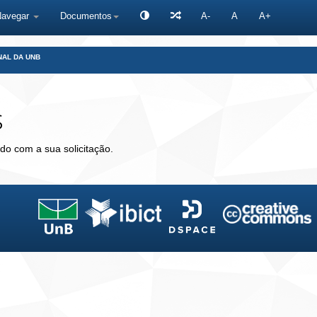
Navegar
Documentos
A-
A
A+
NAL DA UNB
s
do com a sua solicitação.