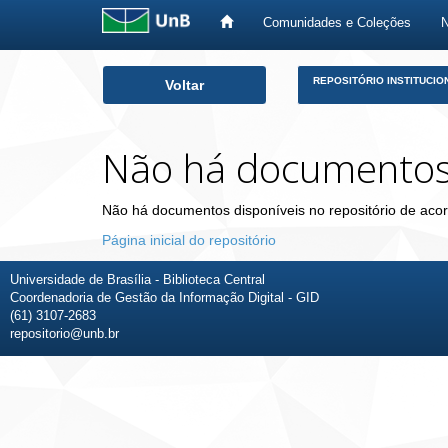
Comunidades e Coleções
Skip
REPOSITÓRIO INSTITUCIO
Voltar
navigation
Não há documento
Não há documentos disponíveis no repositório de acor
Página inicial do repositório
Universidade de Brasília - Biblioteca Central
Coordenadoria de Gestão da Informação Digital - GID
(61) 3107-2683
repositorio@unb.br