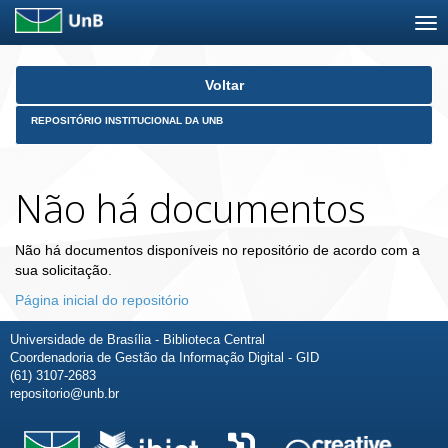
Skip
Voltar
navigation
REPOSITÓRIO INSTITUCIONAL DA UNB
Não há documentos
Não há documentos disponíveis no repositório de acordo com a
sua solicitação.
Página inicial do repositório
Universidade de Brasília - Biblioteca Central
Coordenadoria de Gestão da Informação Digital - GID
(61) 3107-2683
repositorio@unb.br