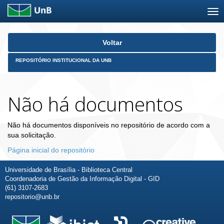
Skip
Voltar
navigation
REPOSITÓRIO INSTITUCIONAL DA UNB
Não há documentos
Não há documentos disponíveis no repositório de acordo com a
sua solicitação.
Página inicial do repositório
Universidade de Brasília - Biblioteca Central
Coordenadoria de Gestão da Informação Digital - GID
(61) 3107-2683
repositorio@unb.br