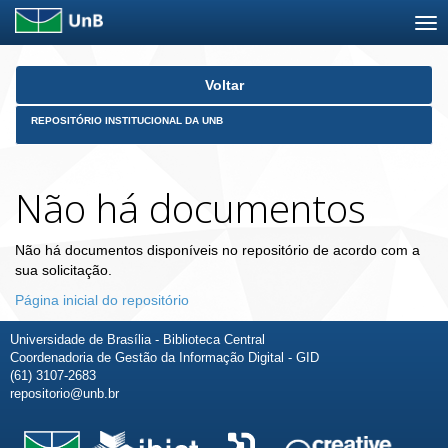
Skip
Voltar
navigation
REPOSITÓRIO INSTITUCIONAL DA UNB
Não há documentos
Não há documentos disponíveis no repositório de acordo com a
sua solicitação.
Página inicial do repositório
Universidade de Brasília - Biblioteca Central
Coordenadoria de Gestão da Informação Digital - GID
(61) 3107-2683
repositorio@unb.br